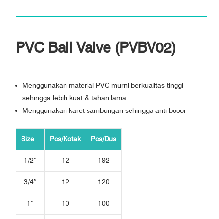
PVC Ball Valve (PVBV02)
Menggunakan material PVC murni berkualitas tinggi
sehingga lebih kuat & tahan lama
Menggunakan karet sambungan sehingga anti bocor
Size
Pcs/Kotak
Pcs/Dus
1/2″
12
192
3/4″
12
120
1″
10
100