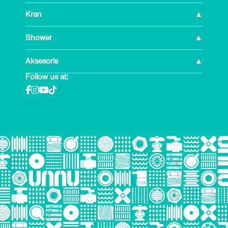
Kran
Shower
Aksesoris
Follow us at: