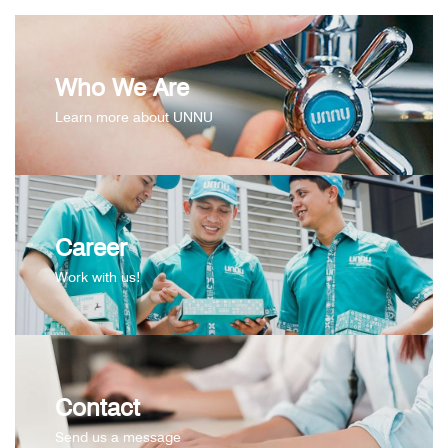
Who We Are
Learn more about UNNU
Career
Work with us!
Contact
Send us a message